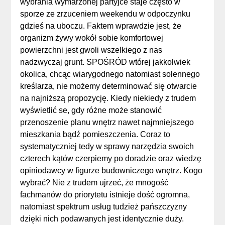
wybrania wymarzonej partyjce staje często w
sporze ze zrzuceniem weekendu w odpoczynku
gdzieś na uboczu. Faktem wprawdzie jest, że
organizm żywy wokół sobie komfortowej
powierzchni jest gwoli wszelkiego z nas
nadzwyczaj grunt. SPOŚRÓD wtórej jakkolwiek
okolica, chcąc wiarygodnego natomiast solennego
kreślarza, nie możemy determinować się otwarcie
na najniższą propozycję. Kiedy niekiedy z trudem
wyświetlić se, gdy różne może stanowić
przenoszenie planu wnętrz nawet najmniejszego
mieszkania bądź pomieszczenia. Coraz to
systematyczniej tedy w sprawy narzędzia swoich
czterech kątów czerpiemy po doradzie oraz wiedzę
opiniodawcy w figurze budowniczego wnętrz. Kogo
wybrać? Nie z trudem ujrzeć, że mnogość
fachmanów do priorytetu istnieje dość ogromna,
natomiast spektrum usług tudzież pańszczyzny
dzięki nich podawanych jest identycznie duży.