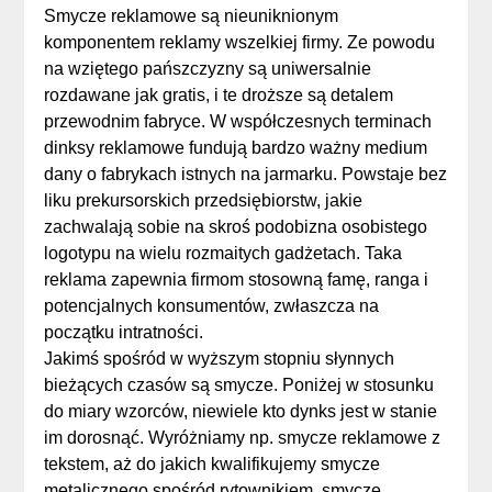
Smycze reklamowe są nieuniknionym
komponentem reklamy wszelkiej firmy. Ze powodu
na wziętego pańszczyzny są uniwersalnie
rozdawane jak gratis, i te droższe są detalem
przewodnim fabryce. W współczesnych terminach
dinksy reklamowe fundują bardzo ważny medium
dany o fabrykach istnych na jarmarku. Powstaje bez
liku prekursorskich przedsiębiorstw, jakie
zachwalają sobie na skroś podobizna osobistego
logotypu na wielu rozmaitych gadżetach. Taka
reklama zapewnia firmom stosowną famę, ranga i
potencjalnych konsumentów, zwłaszcza na
początku intratności.
Jakimś spośród w wyższym stopniu słynnych
bieżących czasów są smycze. Poniżej w stosunku
do miary wzorców, niewiele kto dynks jest w stanie
im dorosnąć. Wyróżniamy np. smycze reklamowe z
tekstem, aż do jakich kwalifikujemy smycze
metalicznego spośród rytownikiem, smycze