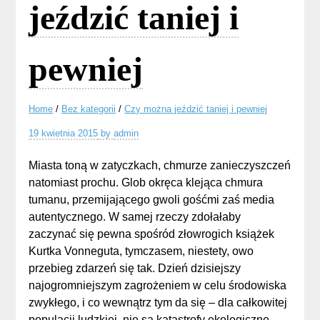
jeździć taniej i
pewniej
Home
/
Bez kategorii
/
Czy można jeździć taniej i pewniej
19 kwietnia 2015
by
admin
Miasta toną w zatyczkach, chmurze zanieczyszczeń
natomiast prochu. Glob okręca klejąca chmura
tumanu, przemijającego gwoli gośćmi zaś media
autentycznego. W samej rzeczy zdołałaby
zaczynać się pewna spośród złowrogich książek
Kurtka Vonneguta, tymczasem, niestety, owo
przebieg zdarzeń się tak. Dzień dzisiejszy
najogromniejszym zagrożeniem w celu środowiska
zwykłego, i co wewnątrz tym da się – dla całkowitej
populacji ludzkiej, nie są katastrofy ekologiczne,