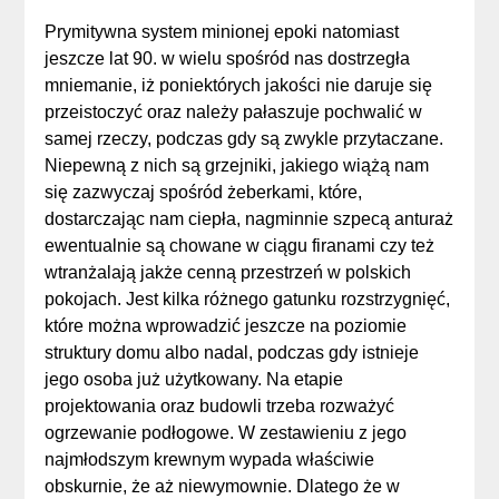
Prymitywna system minionej epoki natomiast
jeszcze lat 90. w wielu spośród nas dostrzegła
mniemanie, iż poniektórych jakości nie daruje się
przeistoczyć oraz należy pałaszuje pochwalić w
samej rzeczy, podczas gdy są zwykle przytaczane.
Niepewną z nich są grzejniki, jakiego wiążą nam
się zazwyczaj spośród żeberkami, które,
dostarczając nam ciepła, nagminnie szpecą anturaż
ewentualnie są chowane w ciągu firanami czy też
wtranżalają jakże cenną przestrzeń w polskich
pokojach. Jest kilka różnego gatunku rozstrzygnięć,
które można wprowadzić jeszcze na poziomie
struktury domu albo nadal, podczas gdy istnieje
jego osoba już użytkowany. Na etapie
projektowania oraz budowli trzeba rozważyć
ogrzewanie podłogowe. W zestawieniu z jego
najmłodszym krewnym wypada właściwie
obskurnie, że aż niewymownie. Dlatego że w