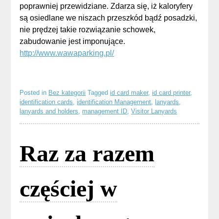
poprawniej przewidziane. Zdarza się, iż kaloryfery
są osiedlane we niszach przeszkód bądź posadzki,
nie prędzej takie rozwiązanie schowek,
zabudowanie jest imponujące.
http://www.wawaparking.pl/
Posted in
Bez kategorii
Tagged
id card maker
,
id card printer
,
identification cards
,
identification Management
,
lanyards
,
lanyards and holders
,
management ID
,
Visitor Lanyards
Raz za razem
częściej w