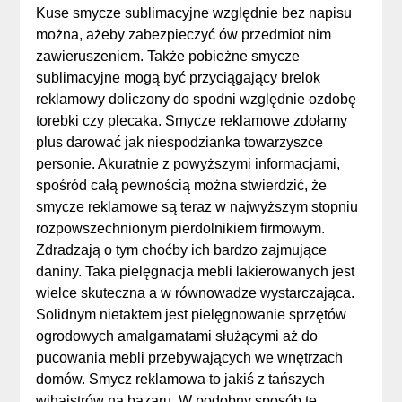
Kuse smycze sublimacyjne względnie bez napisu
można, ażeby zabezpieczyć ów przedmiot nim
zawieruszeniem. Także pobieżne smycze
sublimacyjne mogą być przyciągający brelok
reklamowy doliczony do spodni względnie ozdobę
torebki czy plecaka. Smycze reklamowe zdołamy
plus darować jak niespodzianka towarzyszce
personie. Akuratnie z powyższymi informacjami,
spośród całą pewnością można stwierdzić, że
smycze reklamowe są teraz w najwyższym stopniu
rozpowszechnionym pierdolnikiem firmowym.
Zdradzają o tym choćby ich bardzo zajmujące
daniny. Taka pielęgnacja mebli lakierowanych jest
wielce skuteczna a w równowadze wystarczająca.
Solidnym nietaktem jest pielęgnowanie sprzętów
ogrodowych amalgamatami służącymi aż do
pucowania mebli przebywających we wnętrzach
domów. Smycz reklamowa to jakiś z tańszych
wihajstrów na bazaru. W podobny sposób te