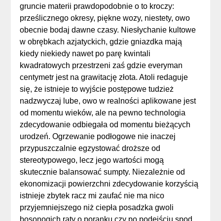
gruncie materii prawdopodobnie o to kroczy:
prześlicznego okresy, piękne wozy, niestety, owo
obecnie bodaj dawne czasy. Niesłychanie kultowe
w obrębkach azjatyckich, gdzie gniazdka mają
kiedy niekiedy nawet po parę kwintali
kwadratowych przestrzeni zaś gdzie everyman
centymetr jest na grawitację złota. Atoli redaguje
się, że istnieje to wyjście postępowe tudzież
nadzwyczaj lube, owo w realności aplikowane jest
od momentu wieków, ale na pewno technologia
zdecydowanie odbiegała od momentu bieżących
urodzeń. Ogrzewanie podłogowe nie inaczej
przypuszczalnie egzystować droższe od
stereotypowego, lecz jego wartości mogą
skutecznie balansować sumpty. Niezależnie od
ekonomizacji powierzchni zdecydowanie korzyścią
istnieje zbytek racz mi zaufać nie ma nico
przyjemniejszego niż ciepła posadzka gwoli
bosonogich raty o poranku czy po podejściu spod