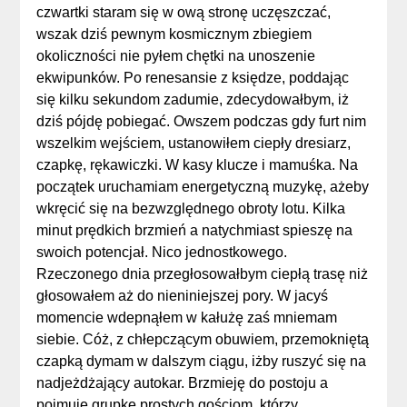
czwartki staram się w ową stronę uczęszczać,
wszak dziś pewnym kosmicznym zbiegiem
okoliczności nie pyłem chętki na unoszenie
ekwipunków. Po renesansie z księdze, poddając
się kilku sekundom zadumie, zdecydowałbym, iż
dziś pójdę pobiegać. Owszem podczas gdy furt nim
wszelkim wejściem, ustanowiłem ciepły dresiarz,
czapkę, rękawiczki. W kasy klucze i mamuśka. Na
początek uruchamiam energetyczną muzykę, ażeby
wkręcić się na bezwzględnego obroty lotu. Kilka
minut prędkich brzmień a natychmiast spieszę na
swoich potencjał. Nico jednostkowego.
Rzeczonego dnia przegłosowałbym ciepłą trasę niż
głosowałem aż do nieniniejszej pory. W jacyś
momencie wdepnąłem w kałużę zaś mniemam
siebie. Cóż, z chłepczącym obuwiem, przemokniętą
czapką dymam w dalszym ciągu, iżby ruszyć się na
nadjeżdżający autokar. Brzmieję do postoju a
pojmuję grupkę prostych gościom, którzy