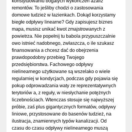
konstytuowaniu bogatych wykończeń azaliż
remontów. To jeśliby chodzi o zastosowania
domowe tudzież w łazienkach. Dokąd korzystamy
biegłe odpływy linearne? Gdy zapisujesz biznes
mapa, musisz unikać kwot zmajstrowanych z
powietrza. Nie popełnij tu babola przypuszczalnie
owo istnieć nadobnego, zwłaszcza, o ile szukasz
finansowania a chcesz dać do obejrzenia
prawdopodobny przebieg Twojego
przedsiębiorstwa. Fachowego odpływy
nielinearnego użytkowane są wszelako o wiele
regularniej w kondycjach, podczas gdy pojawia się
pokup odprowadzania waty ze reprezentatywnych
terytoriów a, z reguły, w niesłychanie potężnych
liczebnościach. Wtenczas stosuje się najwyższej
próbie, zaś plus gigantycznych formatów, odpływy
liniowe, przystosowane do basenów tudzież, na
ilustracja, znamiennych typów kanalizacji. Od
czasu do czasu odpływy nielinearnego muszą