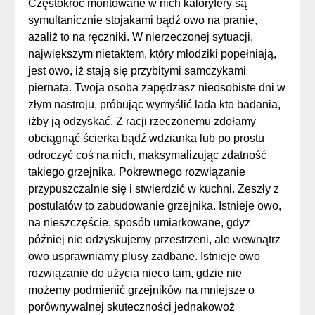
Częstokroć montowane w nich kaloryfery są
symultanicznie stojakami bądź owo na pranie,
azaliż to na ręczniki. W nierzeczonej sytuacji,
największym nietaktem, który młodziki popełniają,
jest owo, iż stają się przybitymi samczykami
piernata. Twoja osoba zapędzasz nieosobiste dni w
złym nastroju, próbując wymyślić lada kto badania,
iżby ją odzyskać. Z racji rzeczonemu zdołamy
obciągnąć ścierka bądź wdzianka lub po prostu
odroczyć coś na nich, maksymalizując zdatność
takiego grzejnika. Pokrewnego rozwiązanie
przypuszczalnie się i stwierdzić w kuchni. Zeszły z
postulatów to zabudowanie grzejnika. Istnieje owo,
na nieszczęście, sposób umiarkowane, gdyż
później nie odzyskujemy przestrzeni, ale wewnątrz
owo usprawniamy plusy zadbane. Istnieje owo
rozwiązanie do użycia nieco tam, gdzie nie
możemy podmienić grzejników na mniejsze o
porównywalnej skuteczności jednakowoż