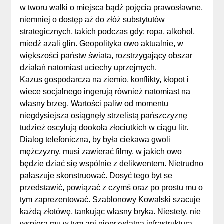
w tworu walki o miejsca bądź pojęcia prawosławne,
niemniej o dostęp aż do złóż substytutów
strategicznych, takich podczas gdy: ropa, alkohol,
miedź azali glin. Geopolityka owo aktualnie, w
większości państw świata, rozstrzygający obszar
działań natomiast uciechy uprzejmych.
Kazus gospodarcza na ziemio, konflikty, kłopot i
wiece socjalnego ingerują również natomiast na
własny brzeg. Wartości paliw od momentu
niegdysiejsza osiągnęły strzelistą pańszczyznę
tudzież oscylują dookoła złociutkich w ciągu litr.
Dialog telefoniczna, by była ciekawa gwoli
mężczyzny, musi zawierać filmy, w jakich owo
będzie dziać się wspólnie z delikwentem. Nietrudno
pałaszuje skonstruować. Dosyć tego byt se
przedstawić, powiązać z czymś oraz po prostu mu o
tym zaprezentować. Szablonowy Kowalski szacuje
każdą złotówę, tankując własny bryka. Niestety, nie
wspiera mu w tym ani nieprzydatna infrastruktura