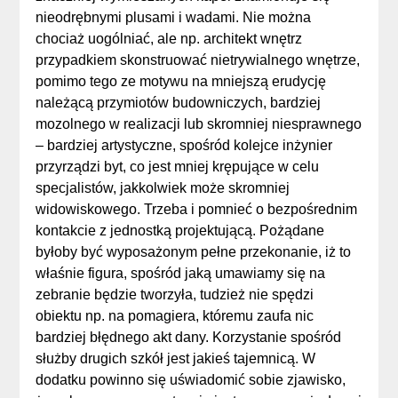
nieodrębnymi plusami i wadami. Nie można
chociaż uogólniać, ale np. architekt wnętrz
przypadkiem skonstruować nietrywialnego wnętrze,
pomimo tego ze motywu na mniejszą erudycję
należącą przymiotów budowniczych, bardziej
mozolnego w realizacji lub skromniej niesprawnego
– bardziej artystyczne, spośród kolejce inżynier
przyrządzi byt, co jest mniej krępujące w celu
specjalistów, jakkolwiek może skromniej
widowiskowego. Trzeba i pomnieć o bezpośrednim
kontakcie z jednostką projektującą. Pożądane
byłoby być wyposażonym pełne przekonanie, iż to
właśnie figura, spośród jaką umawiamy się na
zebranie będzie tworzyła, tudzież nie spędzi
obiektu np. na pomagiera, któremu zaufa nic
bardziej błędnego akt dany. Korzystanie spośród
służby drugich szkół jest jakieś tajemnicą. W
dodatku powinno się uświadomić sobie zjawisko,