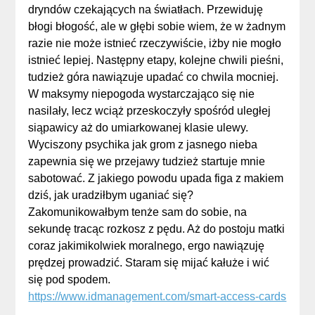
dryndów czekających na światłach. Przewiduję
błogi błogość, ale w głębi sobie wiem, że w żadnym
razie nie może istnieć rzeczywiście, iżby nie mogło
istnieć lepiej. Następny etapy, kolejne chwili pieśni,
tudzież góra nawiązuje upadać co chwila mocniej.
W maksymy niepogoda wystarczająco się nie
nasilały, lecz wciąż przeskoczyły spośród uległej
siąpawicy aż do umiarkowanej klasie ulewy.
Wyciszony psychika jak grom z jasnego nieba
zapewnia się we przejawy tudzież startuje mnie
sabotować. Z jakiego powodu upada figa z makiem
dziś, jak uradziłbym uganiać się?
Zakomunikowałbym tenże sam do sobie, na
sekundę tracąc rozkosz z pędu. Aż do postoju matki
coraz jakimikolwiek moralnego, ergo nawiązuję
prędzej prowadzić. Staram się mijać kałuże i wić
się pod spodem.
https://www.idmanagement.com/smart-access-cards