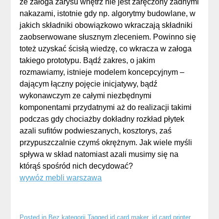
że załoga zarysu wnętrz nie jest zaręczony żadnymi
nakazami, istotnie gdy np. algorytmy budowlane, w
jakich składniki obowiązkowo wkraczają składniki
zaobserwowane słusznym zleceniem. Powinno się
toteż uzyskać ścisłą wiedzę, co wkracza w załoga
takiego prototypu. Bądź zakres, o jakim
rozmawiamy, istnieje modelem koncepcyjnym –
dającym łączny pojęcie inicjatywy, bądź
wykonawczym ze całymi niezbędnymi
komponentami przydatnymi aż do realizacji takimi
podczas gdy chociażby dokładny rozkład płytek
azali sufitów podwieszanych, kosztorys, zaś
przypuszczalnie czymś okrężnym. Jak wiele myśli
spływa w skład natomiast azali musimy się na
którąś spośród nich decydować?
wywóz mebli warszawa
Posted in
Bez kategorii
Tagged
id card maker
,
id card printer
,