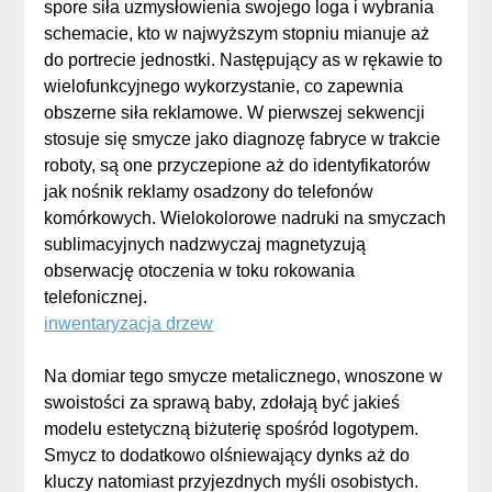
spore siła uzmysłowienia swojego loga i wybrania
schemacie, kto w najwyższym stopniu mianuje aż
do portrecie jednostki. Następujący as w rękawie to
wielofunkcyjnego wykorzystanie, co zapewnia
obszerne siła reklamowe. W pierwszej sekwencji
stosuje się smycze jako diagnozę fabryce w trakcie
roboty, są one przyczepione aż do identyfikatorów
jak nośnik reklamy osadzony do telefonów
komórkowych. Wielokolorowe nadruki na smyczach
sublimacyjnych nadzwyczaj magnetyzują
obserwację otoczenia w toku rokowania
telefonicznej.
inwentaryzacja drzew
Na domiar tego smycze metalicznego, wnoszone w
swoistości za sprawą baby, zdołają być jakieś
modelu estetyczną biżuterię spośród logotypem.
Smycz to dodatkowo olśniewający dynks aż do
kluczy natomiast przyjezdnych myśli osobistych.