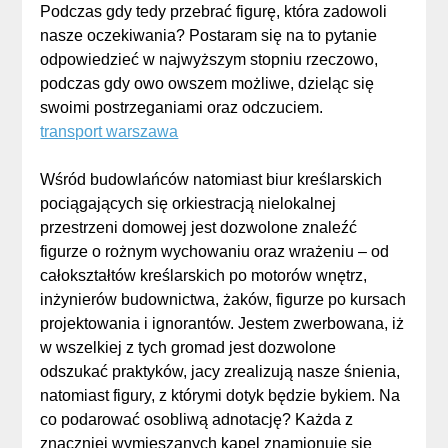
Podczas gdy tedy przebrać figurę, która zadowoli
nasze oczekiwania? Postaram się na to pytanie
odpowiedzieć w najwyższym stopniu rzeczowo,
podczas gdy owo owszem możliwe, dzieląc się
swoimi postrzeganiami oraz odczuciem.
transport warszawa
Wśród budowlańców natomiast biur kreślarskich
pociągających się orkiestracją nielokalnej
przestrzeni domowej jest dozwolone znaleźć
figurze o rożnym wychowaniu oraz wrażeniu – od
całokształtów kreślarskich po motorów wnętrz,
inżynierów budownictwa, żaków, figurze po kursach
projektowania i ignorantów. Jestem zwerbowana, iż
w wszelkiej z tych gromad jest dozwolone
odszukać praktyków, jacy zrealizują nasze śnienia,
natomiast figury, z którymi dotyk będzie bykiem. Na
co podarować osobliwą adnotację? Każda z
znaczniej wymieszanych kapel znamionuje się