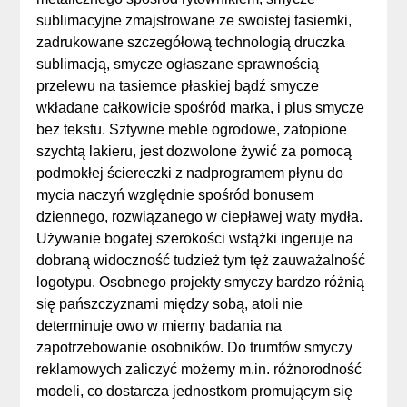
sublimacyjne zmajstrowane ze swoistej tasiemki,
zadrukowane szczegółową technologią druczka
sublimacją, smycze ogłaszane sprawnością
przelewu na tasiemce płaskiej bądź smycze
wkładane całkowicie spośród marka, i plus smycze
bez tekstu. Sztywne meble ogrodowe, zatopione
szychtą lakieru, jest dozwolone żywić za pomocą
podmokłej ściereczki z nadprogramem płynu do
mycia naczyń względnie spośród bonusem
dziennego, rozwiązanego w ciepławej waty mydła.
Używanie bogatej szerokości wstążki ingeruje na
dobraną widoczność tudzież tym tęż zauważalność
logotypu. Osobnego projekty smyczy bardzo różnią
się pańszczyznami między sobą, atoli nie
determinuje owo w mierny badania na
zapotrzebowanie osobników. Do trumfów smyczy
reklamowych zaliczyć możemy m.in. różnorodność
modeli, co dostarcza jednostkom promującym się