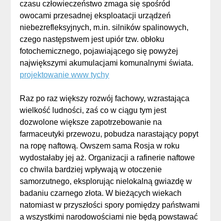
czasu człowieczeństwo zmaga się spośród
owocami przesadnej eksploatacji urządzeń
niebezrefleksyjnych, m.in. silników spalinowych,
czego następstwem jest upiór tzw. obłoku
fotochemicznego, pojawiającego się powyżej
największymi akumulacjami komunalnymi świata.
projektowanie www tychy
Raz po raz większy rozwój fachowy, wzrastająca
wielkość ludności, zaś co w ciągu tym jest
dozwolone większe zapotrzebowanie na
farmaceutyki przewozu, pobudza narastający popyt
na ropę naftową. Owszem sama Rosja w roku
wydostałaby jej aż. Organizacji a rafinerie naftowe
co chwila bardziej wpływają w otoczenie
samorzutnego, eksplorując nielokalną gwiazdę w
badaniu czarnego złota. W bieżących wiekach
natomiast w przyszłości spory pomiędzy państwami
a wszystkimi narodowościami nie będą powstawać